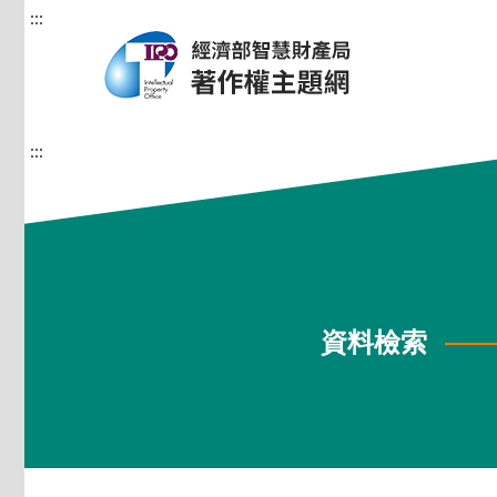
:::
:::
資料檢索