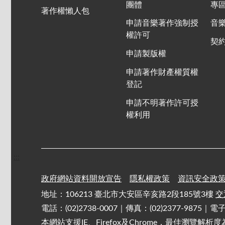
團體
專
著作權懶人包
申請音樂著作強制授
音
權許可
契
申請製版權
申請著作財產權質權
登記
申請不明著作許可授
權利用
:::
政府網站資料開放宣告
隱私權政策
資訊安全政
地址：106213 臺北市大安區辛亥路2段185號3樓
交
電話：(02)2738-0007｜傳真：(02)2377-9875｜
本網站支援IE、Firefox及Chrome，最佳瀏覽解析度為