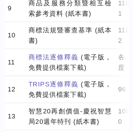
商品及服務分類暨相互檢
110.
9
索參考資料 (紙本書)
1
商標法規暨審查基準 (紙本
111.
10
書)
2
商標法逐條釋義
(電子版，
各
11
免費提供檔案下載)
度
TRIPS逐條釋義
(電子版，
12
96
免費提供檔案下載)
智慧20再創價值-慶祝智慧
108.
13
局20週年特刊 (紙本書)
0