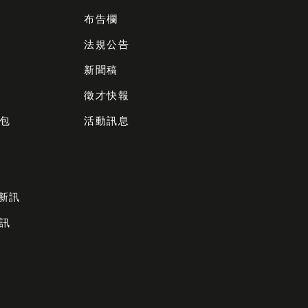
布告欄
法規公告
新聞稿
徵才快報
包
活動訊息
財新訊
訊