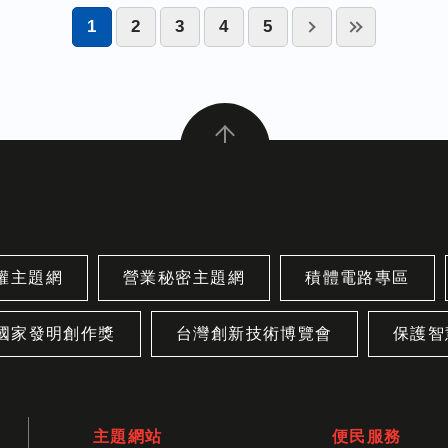
1
2
3
4
5
權主題網
營業秘密主題網
積體電路專區
國家發明創作獎
台灣創新技術博覽會
保護智
主題網站
便民服務