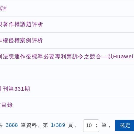
的話
I與著作權議題評析
作權侵權案例評析
法院運作後標準必要專利禁訴令之競合—以Huawei v.
刊第331期
文目錄
共
3888
筆資料、第
1/389
頁，
筆，