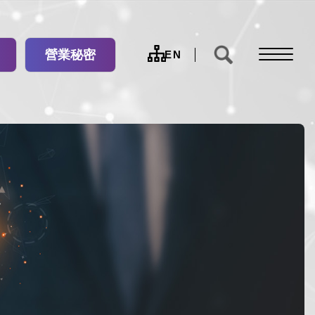
營業秘密
網
EN
站
導
覽