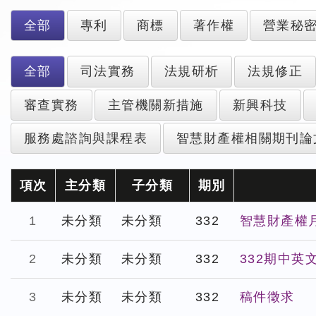
全部
專利
商標
著作權
營業秘
全部
司法實務
法規研析
法規修正
審查實務
主管機關新措施
新興科技
服務處諮詢與課程表
智慧財產權相關期刊論
項次
主分類
子分類
期別
1
未分類
未分類
332
智慧財產權月
2
未分類
未分類
332
332期中英
3
未分類
未分類
332
稿件徵求