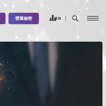
營業秘密
網
EN
站
導
覽