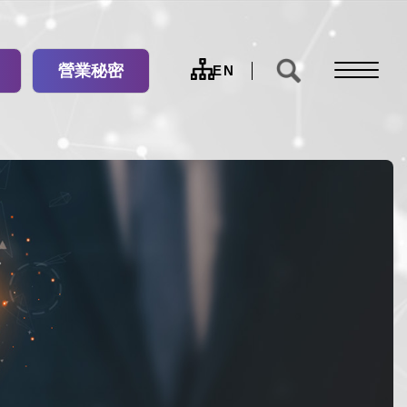
營業秘密
網
EN
站
導
覽