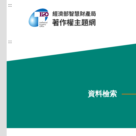
:::
:::
資料檢索