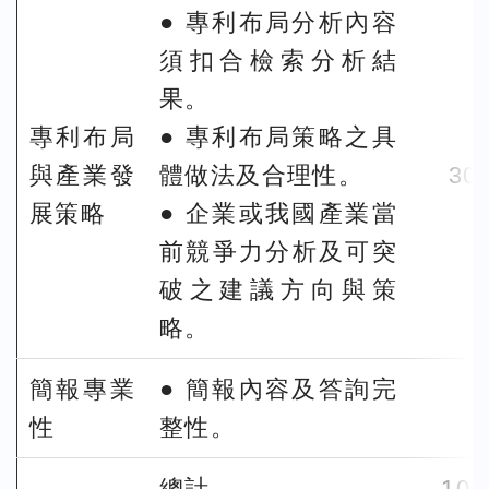
● 專利布局分析內容
須扣合檢索分析結
果。
專利布局
● 專利布局策略之具
與產業發
體做法及合理性。
30
展策略
● 企業或我國產業當
前競爭力分析及可突
破之建議方向與策
略。
簡報專業
● 簡報內容及答詢完
-
性
整性。
總計
10