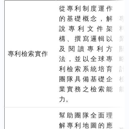
從專利制度運作
的基礎概念，解
專
說專利文件架
料
構、撰寫邏輯以
業
及閱讀專利方
關
專利檢索實作
法，並以全球專
略
利檢索系統培育
計
團隊具備基礎企
檢
業實務之檢索能
能
力。
幫助團隊全面理
解專利地圖的應