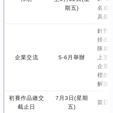
期五)
名成
具最
針對
排出
隊就
企業交流
5-6月舉辦
上互
企業
標的
解決
初賽作品繳交
7月3日(星期
當日
截止日
五)