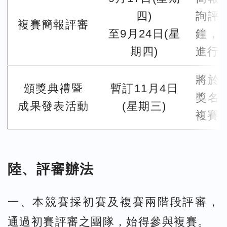
四)
詢評
複賽簡報評審
至9月24日(星
鐘，
期四)
進行
將於
頒獎典禮暨
暫訂11月4日
獎名
成果發表活動
(星期三)
複賽
陸、評審辦法
一、本競賽採初賽及複賽兩階段評審，
通過初賽評審之團隊，始得參與複賽。