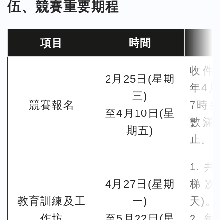
伍、競賽重要期程
項目
時間
收件
2月25日(星期
年4月
三)
競賽報名
7時
至4月10日(星
數滿
期五)
止。
1. 
4月27日(星期
梯次
教育訓練及工
一)
天)。
作坊
至5月22日(星
2. 