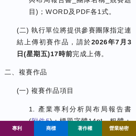
目)；WORD及PDF各1式。
(二) 執行單位將提供參賽團隊指定連
結上傳初賽作品，請於
2026年7月3
日(星期五)17時前
完成上傳。
二、複賽作品
(一) 複賽作品項目
1. 產業專利分析與布局報告書
(
附件5
)：標題字體14pt，粗體；
專利
商標
著作權
營業秘密
內文字體12pt，單行間距，檔名