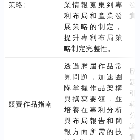
策略;
業情報蒐集到專
發
利布局和產業發
實
展策略的制定，
提升專利布局策
略制定完整性。
透過歷屆作品常
歷
見問題，加速團
題
隊掌握作品架構
引
與撰寫要領，並
競賽作品指南
報
培養在專利分析
分
與布局報告和簡
論
報方面所需的技
實