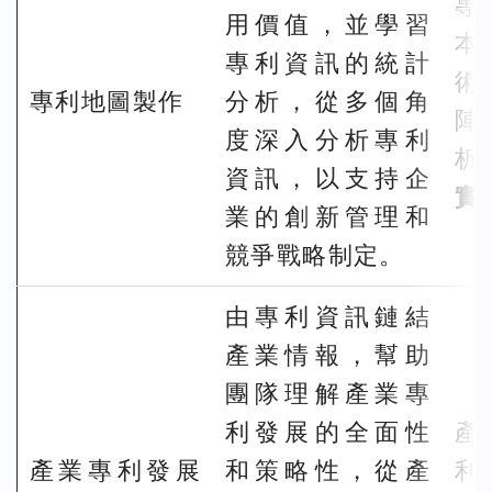
專
用價值，並學習
本
專利資訊的統計
術
專利地圖製作
分析，從多個角
陣
度深入分析專利
析
資訊，以支持企
實
業的創新管理和
競爭戰略制定。
由專利資訊鏈結
產業情報，幫助
團隊理解產業專
利發展的全面性
產
產業專利發展
和策略性，從產
利