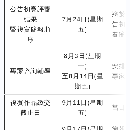
公告初賽評審
將於
結果
7月24日(星期
告初
暨複賽簡報順
五)
賽簡
序
8月3日(星期
一)
安排
專家諮詢輔導
至8月14日(星
專家
期五)
複賽作品繳交
9月11日(星期
當日
截止日
五)
9月17日(星期
簡報