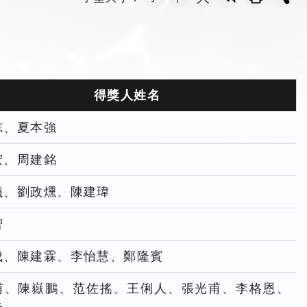
得獎人姓名
志、夏本強
宏、周建銘
儀、劉政燻、陳建瑋
智
成、陳建霖、李怡慧、鄭隆賓
甫、陳嶽鵬、范佐搖、王俐人、張光甫、李格恩、