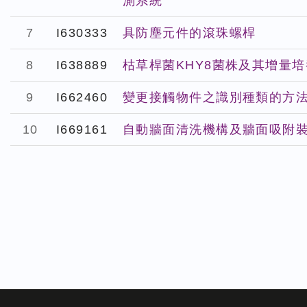
測系統
7
I630333
具防塵元件的滾珠螺桿
8
I638889
枯草桿菌KHY8菌株及其增量
9
I662460
變更接觸物件之識別種類的方
10
I669161
自動牆面清洗機構及牆面吸附