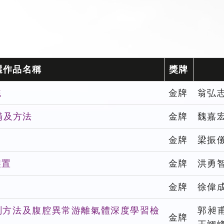
選作品名稱
獎牌
統
金牌
翁弘
備及方法
金牌
魏嘉
金牌
梁振
裝置
金牌
洪勇
用
金牌
徐偉
測方法及腹腔異常游離氣體深度學習檢
郭昶
金牌