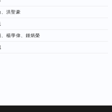
峰
倫、洪聖豪
元
穎、楊學偉、鍾炳榮
城