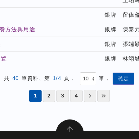
王翊
銀牌
留偉
培養方法與用途
銀牌
陳泰
法
銀牌
張端
裝置
銀牌
林翊
共
40
筆資料、第
1/4
頁，
筆，
1
2
3
4