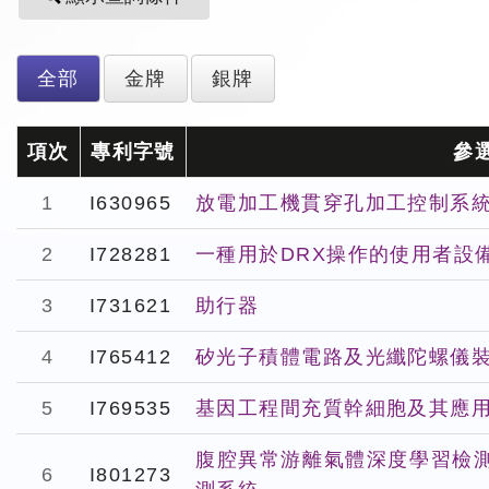
全部
金牌
銀牌
項次
專利字號
參
1
I630965
放電加工機貫穿孔加工控制系
2
I728281
一種用於DRX操作的使用者設
3
I731621
助行器
4
I765412
矽光子積體電路及光纖陀螺儀
5
I769535
基因工程間充質幹細胞及其應
腹腔異常游離氣體深度學習檢
6
I801273