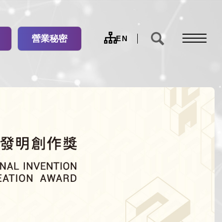
營業秘密
網
EN
站
導
覽